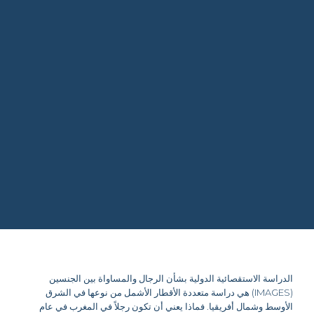
الدراسة
الاستقصائية
الدولية
بشأن
الرجال
والمساواة
بين
الجنسين
(IMAGES)
هي
دراسة
متعددة
الأقطار
الأشمل
من
نوعها
في
الشرق
الأوسط
وشمال
أفريقيا
.
فماذا
يعني
أن
تكون
رجلاً
في
المغرب
في
عام