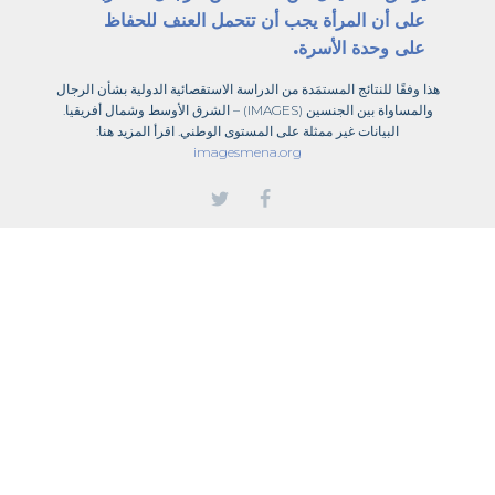
على
أن
المرأة
يجب
أن
تتحمل
العنف
للحفاظ
على
وحدة
الأسرة
.
هذا
وفقًا
للنتائج
المستمَدة
من
الدراسة
الاستقصائية
الدولية
بشأن
الرجال
والمساواة
بين
الجنسين
(IMAGES) –
الشرق
الأوسط
وشمال
أفريقيا
.
البيانات
غير
ممثلة
على
المستوى
الوطني
.
اقرأ
المزيد
هنا
:
imagesmena.org
ا لا يقل عن
%80