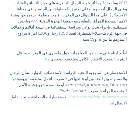
2017
وما
بعده؟
وما
أثر
هوية
الرجال
الجندرية
على
حياة
النساء
والفتيات،
وعلى
الرجال
أنفسهم،
وعلى
تحقيق
المساواة
بين
الجنسين
في
معناها
الأوسع؟
ردًا
على
هذا
السؤال
في
المغرب،
قامت
منظمة
“
بروموندو
”
وهيئة
الأمم
المتحدة
للمرأة،
بالتعاون
مع
جمعية
الهجرة
الدولية
AMI
وباحثين
مستقلين،
بإجراء
بحث
نوعي
ودراسة
استقصائية
في
سبعة
أقاليم
وعمالات
في
جهة
الرباط
–
سلا
–
القنيطرة،
لعدد
1,200
رجل
و
1,200
امرأة
تتراوح
أعمارهم
ما
بين
18
و
59
سنة
.
اطّلع
أدناه
على
مزيد
من
المعلومات
حول
ما
يجري
في
المغرب،
وحمّل
التقرير
المتعدد
الأقطار
الكامل
وملخصه
التنفيذي
هنا
.
للاستفسار
عن
المنهجية
البحثية
للدراسة
الاستقصائية
الدولية
بشأن
الرجال
والمساواة
بين
الجنسين
أو
نتائجها
في
المغرب،
اتصل
بمنظمة
“
بروموندو
“:
contact@promundoglobal.org
،
أو
منسقة
مشروع
هيئة
الأمم
المتحدة
للمرأة
بالمغرب
. Zineb Chebihi:
zineb.chebihi@unwomen.org
.
لاستفسارات
الصحافة،
ستجد
نقاط
الاتصال
هنا
.